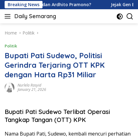
Skip
ina Karamoy dan Ardhito Pramono?
Breaking News
Jejak Gen Buka Rah
to
Daily Semarang
content
"Semarang
Hari
Ini:
Home
Politik
Informasi
Politik
Terkini
untuk
Bupati Pati Sudewo, Politisi
Anda"
Gerindra Terjaring OTT KPK
dengan Harta Rp31 Miliar
Nurlela Rasyid
January 21, 2026
Bupati Pati Sudewo Terlibat Operasi
Tangkap Tangan (OTT) KPK
Nama Bupati Pati, Sudewo, kembali mencuri perhatian