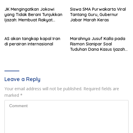
JK Mengingatkan Jokowi
Siswa SMA Purwakarta Viral
yang Tidak Berani Tunjukkan
Tantang Guru, Gubernur
Ijazah: Membuat Rakyat
Jabar Marah Keras
Bertengkar Dua Tahun
AS akan tangkap kapal Iran
Marahnya Jusuf Kalla pada
di perairan internasional
Rismon Sianipar Soal
Tuduhan Dana Kasus Ijazah
Jokowi
Leave a Reply
Your email address will not be published.
Required fields are
marked
*