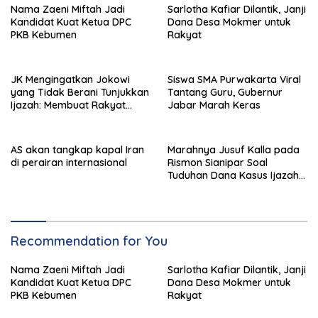
Nama Zaeni Miftah Jadi
Sarlotha Kafiar Dilantik, Janji
Kandidat Kuat Ketua DPC
Dana Desa Mokmer untuk
PKB Kebumen
Rakyat
JK Mengingatkan Jokowi
Siswa SMA Purwakarta Viral
yang Tidak Berani Tunjukkan
Tantang Guru, Gubernur
Ijazah: Membuat Rakyat
Jabar Marah Keras
Bertengkar Dua Tahun
AS akan tangkap kapal Iran
Marahnya Jusuf Kalla pada
di perairan internasional
Rismon Sianipar Soal
Tuduhan Dana Kasus Ijazah
Jokowi
Recommendation for You
Nama Zaeni Miftah Jadi
Sarlotha Kafiar Dilantik, Janji
Kandidat Kuat Ketua DPC
Dana Desa Mokmer untuk
PKB Kebumen
Rakyat