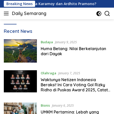
Skip
Berapa Usia Davina Karamoy dan Ardhito Pramono?
Breaking News
Je
to
Daily Semarang
content
"Semarang
Hari
Ini:
Daily
Recent News
Informasi
Semarang
Terkini
Budaya
January 9, 2025
untuk
Huma Betang: Nilai Berkelanjutan
Anda"
dari Dayak
Olahraga
January 7, 2025
Waktunya Netizen Indonesia
Beraksi! Ini Cara Voting Gol Rizky
Ridho di Puskas Award 2025, Catat
Linknya!
Bisnis
January 6, 2025
UMKM Pertamina: Lebah yang