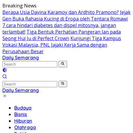
Skip
Breaking News
to
Berapa Usia Davina Karamoy dan Ardhito Pramono?
Jejak
content
Gen Buka Rahasia Kucing di Eropa oleh Tentara Romawi
7 cara hindari diabetes dan dispel mitosnya, jangan
terlambat!
Tiga Bentuk Perhatian Pangeran Ian pada
Seong Hui Ju di Perfect Crown
Kunjungi Tiga Kampus
Vokasi Malaysia, PNL Jajaki Kerja Sama dengan
Perusahaan Besar
Daily Semarang
"Semarang
Hari
Ini:
Informasi
Terkini
Daily Semarang
untuk
"Semarang
Anda"
Hari
Budaya
Ini:
Bisnis
Informasi
Hiburan
Terkini
Olahraga
untuk