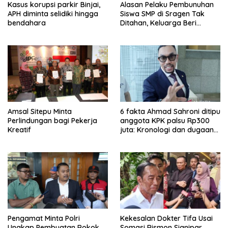
Kasus korupsi parkir Binjai,
Alasan Pelaku Pembunuhan
APH diminta selidiki hingga
Siswa SMP di Sragen Tak
bendahara
Ditahan, Keluarga Beri
Jaminan
Amsal Sitepu Minta
6 fakta Ahmad Sahroni ditipu
Perlindungan bagi Pekerja
anggota KPK palsu Rp300
Kreatif
juta: Kronologi dan dugaan
pengaturan kasus
Pengamat Minta Polri
Kekesalan Dokter Tifa Usai
Ungkap Pembuatan Rokok
Somasi Rismon Sianipar,