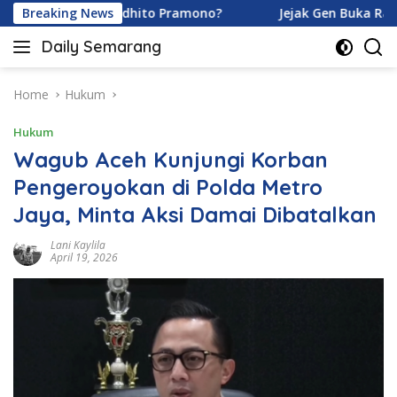
Skip
ramoy dan Ardhito Pramono?
Breaking News
Jejak Gen Buka Rahasia K
to
Daily Semarang
content
"Semarang
Hari
Ini:
Home
Hukum
Informasi
Hukum
Terkini
untuk
Wagub Aceh Kunjungi Korban
Anda"
Pengeroyokan di Polda Metro
Jaya, Minta Aksi Damai Dibatalkan
Lani Kaylila
April 19, 2026