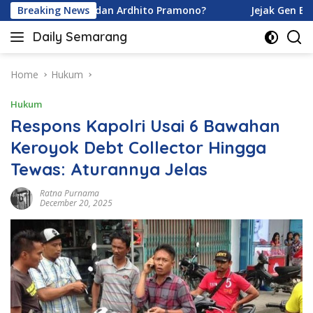
Skip
a Karamoy dan Ardhito Pramono?
Breaking News
Jejak Gen Buka Rahas
to
Daily Semarang
content
"Semarang
Hari
Ini:
Home
Hukum
Informasi
Hukum
Terkini
untuk
Respons Kapolri Usai 6 Bawahan
Anda"
Keroyok Debt Collector Hingga
Tewas: Aturannya Jelas
Ratna Purnama
December 20, 2025