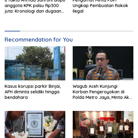
6 fakta Ahmad Sahroni ditipu
Pengamat Minta Polri
anggota KPK palsu Rp300
Ungkap Pembuatan Rokok
juta: Kronologi dan dugaan
Ilegal
pengaturan kasus
Recommendation for You
Kasus korupsi parkir Binjai,
Wagub Aceh Kunjungi
APH diminta selidiki hingga
Korban Pengeroyokan di
bendahara
Polda Metro Jaya, Minta Aksi
Damai Dibatalkan