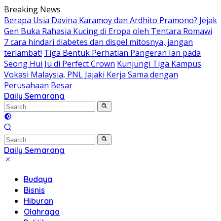
Skip
Breaking News
to
Berapa Usia Davina Karamoy dan Ardhito Pramono?
Jejak
content
Gen Buka Rahasia Kucing di Eropa oleh Tentara Romawi
7 cara hindari diabetes dan dispel mitosnya, jangan
terlambat!
Tiga Bentuk Perhatian Pangeran Ian pada
Seong Hui Ju di Perfect Crown
Kunjungi Tiga Kampus
Vokasi Malaysia, PNL Jajaki Kerja Sama dengan
Perusahaan Besar
Daily Semarang
"Semarang
Hari
Ini:
Informasi
Terkini
Daily Semarang
untuk
"Semarang
Anda"
Hari
Budaya
Ini:
Bisnis
Informasi
Hiburan
Terkini
Olahraga
untuk