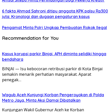
Amsal Sitepu Minta Perlindungan bagi Pekerja Kreatif
6 fakta Ahmad Sahroni ditipu anggota KPK palsu Rp300
juta: Kronologi dan dugaan pengaturan kasus
Pengamat Minta Polri Ungkap Pembuatan Rokok Ilegal
Recommendation for You
Kasus korupsi parkir Binjai, APH diminta selidiki hingga
bendahara
BINJAI — Isu kebocoran retribusi parkir di Kota Binjai
semakin menarik perhatian masyarakat. Aparat
penegak…
Wagub Aceh Kunjungi Korban Pengeroyokan di Polda
Metro Jaya, Minta Aksi Damai Dibatalkan
Kunjungan Wakil Gubernur Aceh ke Korban