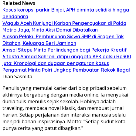
Related News
Kasus korupsi parkir Binjai, APH diminta selidiki hingga
bendahara
Wagub Aceh Kunjungi Korban Pengeroyokan di Polda
Metro Jaya, Minta Aksi Damai Dibatalkan
Alasan Pelaku Pembunuhan Siswa SMP di Sragen Tak
Ditahan, Keluarga Beri Jaminan
Amsal Sitepu Minta Perlindungan bagi Pekerja Kreatif
6 fakta Ahmad Sahroni ditipu anggota KPK palsu Rp300
juta: Kronologi dan dugaan pengaturan kasus
Pengamat Minta Polri Ungkap Pembuatan Rokok Ilegal
Dian Sasmita
Penulis yang memulai karier dari blog pribadi sebelum
akhirnya bergabung dengan media online. Ia menyukai
dunia tulis-menulis sejak sekolah. Hobinya adalah
traveling, membaca novel klasik, dan membuat jurnal
harian. Setiap perjalanan dan interaksi manusia selalu
menjadi bahan inspirasinya. Motto: "Setiap sudut kota
punya cerita yang patut dibagikan."