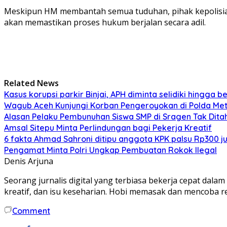
Meskipun HM membantah semua tuduhan, pihak kepolisian 
akan memastikan proses hukum berjalan secara adil.
Related News
Kasus korupsi parkir Binjai, APH diminta selidiki hingga 
Wagub Aceh Kunjungi Korban Pengeroyokan di Polda Metr
Alasan Pelaku Pembunuhan Siswa SMP di Sragen Tak Dita
Amsal Sitepu Minta Perlindungan bagi Pekerja Kreatif
6 fakta Ahmad Sahroni ditipu anggota KPK palsu Rp300 j
Pengamat Minta Polri Ungkap Pembuatan Rokok Ilegal
Denis Arjuna
Seorang jurnalis digital yang terbiasa bekerja cepat dal
kreatif, dan isu keseharian. Hobi memasak dan mencoba 
Comment