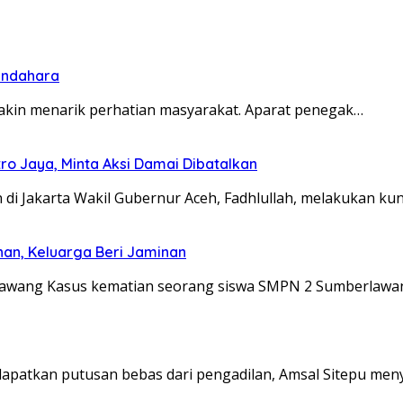
bendahara
emakin menarik perhatian masyarakat. Aparat penegak…
o Jaya, Minta Aksi Damai Dibatalkan
di Jakarta Wakil Gubernur Aceh, Fadhlullah, melakukan k
han, Keluarga Beri Jaminan
lawang Kasus kematian seorang siswa SMPN 2 Sumberlawa
dapatkan putusan bebas dari pengadilan, Amsal Sitepu me