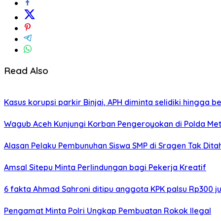
Read Also
Kasus korupsi parkir Binjai, APH diminta selidiki hingga 
Wagub Aceh Kunjungi Korban Pengeroyokan di Polda Metr
Alasan Pelaku Pembunuhan Siswa SMP di Sragen Tak Dita
Amsal Sitepu Minta Perlindungan bagi Pekerja Kreatif
6 fakta Ahmad Sahroni ditipu anggota KPK palsu Rp300 j
Pengamat Minta Polri Ungkap Pembuatan Rokok Ilegal