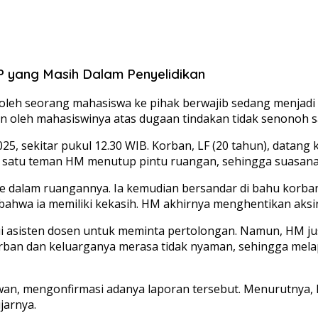
 yang Masih Dalam Penyelidikan
oleh seorang mahasiswa ke pihak berwajib sedang menjadi 
oleh mahasiswinya atas dugaan tindakan tidak senonoh sa
2025, sekitar pukul 12.30 WIB. Korban, LF (20 tahun), data
ah satu teman HM menutup pintu ruangan, sehingga suasana 
e dalam ruangannya. Ia kemudian bersandar di bahu korba
ahwa ia memiliki kekasih. HM akhirnya menghentikan aksi
i asisten dosen untuk meminta pertolongan. Namun, HM ju
rban dan keluarganya merasa tidak nyaman, sehingga mela
an, mengonfirmasi adanya laporan tersebut. Menurutnya, k
jarnya.