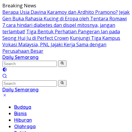
Skip
Breaking News
to
Berapa Usia Davina Karamoy dan Ardhito Pramono?
Jejak
content
Gen Buka Rahasia Kucing di Eropa oleh Tentara Romawi
7 cara hindari diabetes dan dispel mitosnya, jangan
terlambat!
Tiga Bentuk Perhatian Pangeran Ian pada
Seong Hui Ju di Perfect Crown
Kunjungi Tiga Kampus
Vokasi Malaysia, PNL Jajaki Kerja Sama dengan
Perusahaan Besar
Daily Semarang
"Semarang
Hari
Ini:
Informasi
Terkini
Daily Semarang
untuk
"Semarang
Anda"
Hari
Budaya
Ini:
Bisnis
Informasi
Hiburan
Terkini
Olahraga
untuk