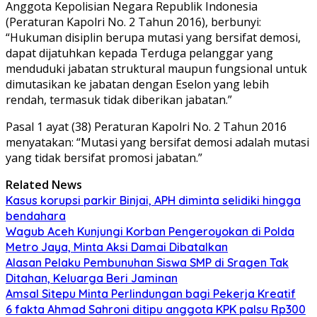
Anggota Kepolisian Negara Republik Indonesia
(Peraturan Kapolri No. 2 Tahun 2016), berbunyi:
“Hukuman disiplin berupa mutasi yang bersifat demosi,
dapat dijatuhkan kepada Terduga pelanggar yang
menduduki jabatan struktural maupun fungsional untuk
dimutasikan ke jabatan dengan Eselon yang lebih
rendah, termasuk tidak diberikan jabatan.”
Pasal 1 ayat (38) Peraturan Kapolri No. 2 Tahun 2016
menyatakan: “Mutasi yang bersifat demosi adalah mutasi
yang tidak bersifat promosi jabatan.”
Related News
Kasus korupsi parkir Binjai, APH diminta selidiki hingga
bendahara
Wagub Aceh Kunjungi Korban Pengeroyokan di Polda
Metro Jaya, Minta Aksi Damai Dibatalkan
Alasan Pelaku Pembunuhan Siswa SMP di Sragen Tak
Ditahan, Keluarga Beri Jaminan
Amsal Sitepu Minta Perlindungan bagi Pekerja Kreatif
6 fakta Ahmad Sahroni ditipu anggota KPK palsu Rp300