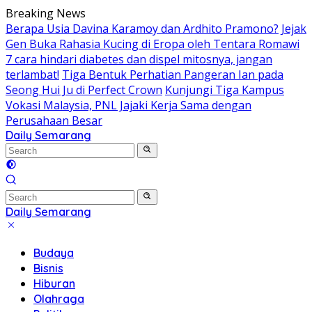
Skip
Breaking News
to
Berapa Usia Davina Karamoy dan Ardhito Pramono?
Jejak
content
Gen Buka Rahasia Kucing di Eropa oleh Tentara Romawi
7 cara hindari diabetes dan dispel mitosnya, jangan
terlambat!
Tiga Bentuk Perhatian Pangeran Ian pada
Seong Hui Ju di Perfect Crown
Kunjungi Tiga Kampus
Vokasi Malaysia, PNL Jajaki Kerja Sama dengan
Perusahaan Besar
Daily Semarang
"Semarang
Hari
Ini:
Informasi
Terkini
Daily Semarang
untuk
"Semarang
Anda"
Hari
Budaya
Ini:
Bisnis
Informasi
Hiburan
Terkini
Olahraga
untuk