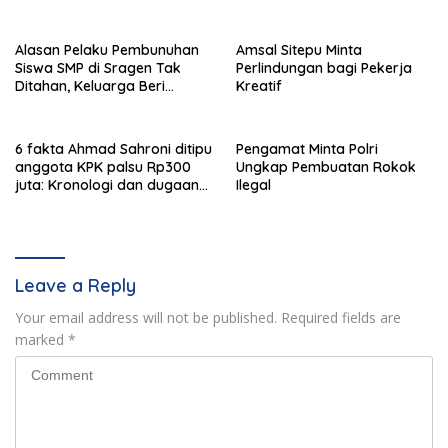
Damai Dibatalkan
Alasan Pelaku Pembunuhan
Amsal Sitepu Minta
Siswa SMP di Sragen Tak
Perlindungan bagi Pekerja
Ditahan, Keluarga Beri
Kreatif
Jaminan
6 fakta Ahmad Sahroni ditipu
Pengamat Minta Polri
anggota KPK palsu Rp300
Ungkap Pembuatan Rokok
juta: Kronologi dan dugaan
Ilegal
pengaturan kasus
Leave a Reply
Your email address will not be published.
Required fields are
marked
*