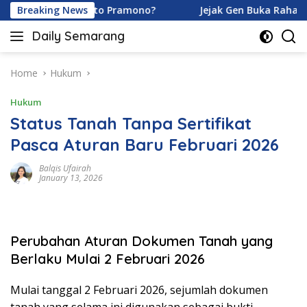
Skip
amoy dan Ardhito Pramono?
Breaking News
Jejak Gen Buka Rahasia Ku
to
Daily Semarang
content
"Semarang
Hari
Ini:
Home
Hukum
Informasi
Hukum
Terkini
untuk
Status Tanah Tanpa Sertifikat
Anda"
Pasca Aturan Baru Februari 2026
Balqis Ufairah
January 13, 2026
Perubahan Aturan Dokumen Tanah yang
Berlaku Mulai 2 Februari 2026
Mulai tanggal 2 Februari 2026, sejumlah dokumen