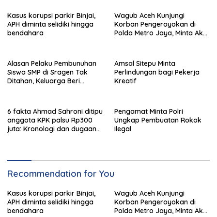
Kasus korupsi parkir Binjai,
Wagub Aceh Kunjungi
APH diminta selidiki hingga
Korban Pengeroyokan di
bendahara
Polda Metro Jaya, Minta Aksi
Damai Dibatalkan
Alasan Pelaku Pembunuhan
Amsal Sitepu Minta
Siswa SMP di Sragen Tak
Perlindungan bagi Pekerja
Ditahan, Keluarga Beri
Kreatif
Jaminan
6 fakta Ahmad Sahroni ditipu
Pengamat Minta Polri
anggota KPK palsu Rp300
Ungkap Pembuatan Rokok
juta: Kronologi dan dugaan
Ilegal
pengaturan kasus
Recommendation for You
Kasus korupsi parkir Binjai,
Wagub Aceh Kunjungi
APH diminta selidiki hingga
Korban Pengeroyokan di
bendahara
Polda Metro Jaya, Minta Aksi